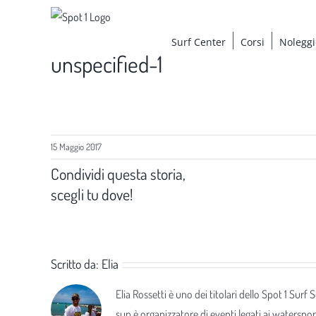
Salta
al
Surf Center
Corsi
Noleggi
contenuto
unspecified-1
15 Maggio 2017
Condividi questa storia,
scegli tu dove!
Scritto da:
Elia
Elia Rossetti è uno dei titolari dello Spot 1 Surf
sup è organizzatore di eventi legati ai waterspor