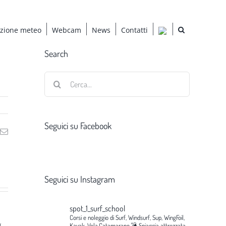
azione meteo
Webcam
News
Contatti
Search
Cerca
per:
Seguici su Facebook
ng
Email
Seguici su Instagram
spot_1_surf_school
Corsi e noleggio di Surf, Windsurf, Sup, WingFoil,
g
Kayak, Vela,Catamarano.💣
Spiaggia attrezzata