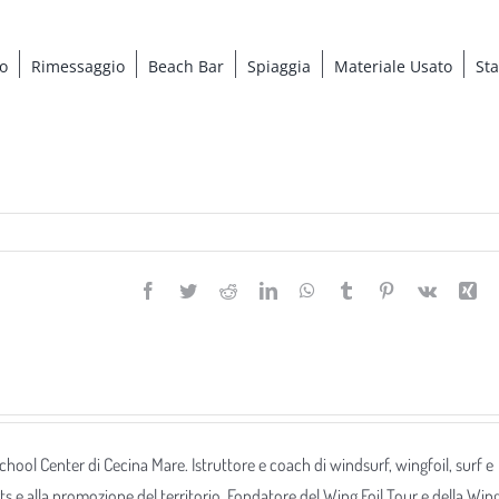
o
Rimessaggio
Beach Bar
Spiaggia
Materiale Usato
St
Facebook
Twitter
Reddit
LinkedIn
WhatsApp
Tumblr
Pinterest
Vk
Xi
 School Center di Cecina Mare. Istruttore e coach di windsurf, wingfoil, surf e
ts e alla promozione del territorio. Fondatore del Wing Foil Tour e della Win