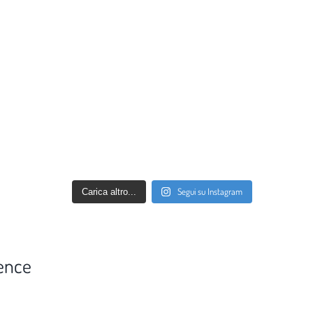
Segui su Instagram
Carica altro...
ence