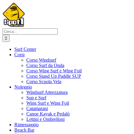
Salta
al
contenuto
Cerca
per:
Surf Center
Corsi
Corso Windsurf
Corso Surf da Onda
Corso Wing Surf e Wing Foil
Corso Stand Up Paddle SUP
Corso Scuola Vela
Noleggio
Windsurf Attrezzatura
Sup e Surf
Wing Surf e Wing Foil
Catamarani
Canoe Kayak e Pedalò
Lettini e Ombrelloni
Rimessaggio
Beach Bar