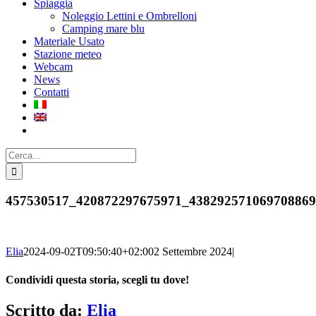
Spiaggia
Noleggio Lettini e Ombrelloni
Camping mare blu
Materiale Usato
Stazione meteo
Webcam
News
Contatti
Cerca
per:
457530517_420872297675971_43829257106970886
Elia
2024-09-02T09:50:40+02:00
2 Settembre 2024
|
Condividi questa storia, scegli tu dove!
Facebook
Twitter
Reddit
LinkedIn
WhatsApp
Tumblr
Pinterest
Vk
Xing
Email
Scritto da:
Elia