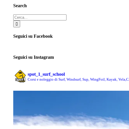
Search
Cerca
per:
Seguici su Facebook
Seguici su Instagram
spot_1_surf_school
Corsi e noleggio di Surf, Windsurf, Sup, WingFoil, Kayak, Vela,