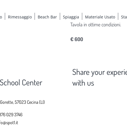
o
Rimessaggio
Beach Bar
Spiaggia
Materiale Usato
St
Tavola in ottime condizioni.
€ 600
Share your experi
 School Center
with us
 Gorette, 57023 Cecina (LI)
376 029 3746
fo@spot1.it