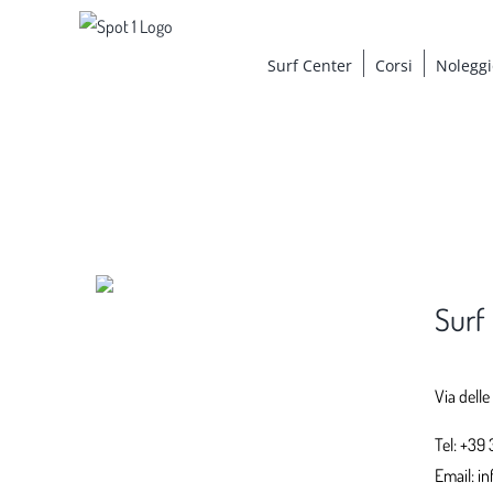
Salta
al
Surf Center
Corsi
Noleggi
contenuto
View
Larger
Image
Surf
Via delle
Tel:
+39 
Email:
in