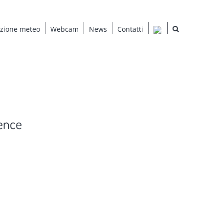
azione meteo
Webcam
News
Contatti
ence