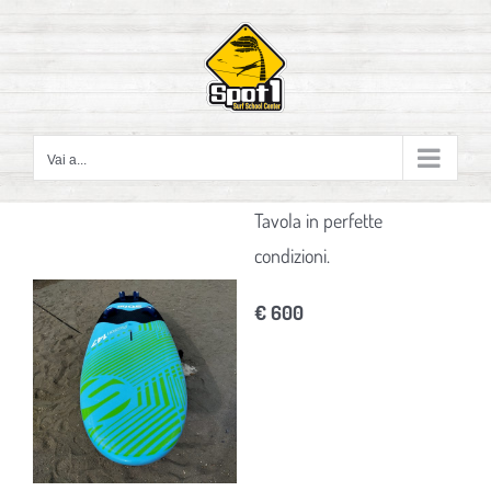
Salta
al
contenuto
Vai a...
Tavola in perfette
condizioni.
View
€ 600
Larger
Image