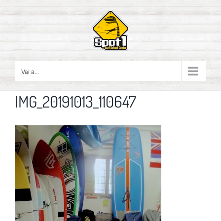
Salta
al
contenuto
Vai a...
IMG_20191013_110647