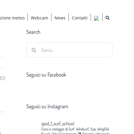
azione meteo
Webcam
News
Contatti
Search
Cerca
per:
Seguici su Facebook
ng
Email
Seguici su Instagram
spot_1_surf_school
Corsi e noleggio di Surf, Windsurf, Sup, WingFoil,
g
Kayak, Vela,Catamarano.💣
Spiaggia attrezzata