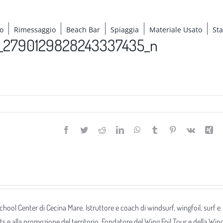
o
Rimessaggio
Beach Bar
Spiaggia
Materiale Usato
St
_2790129828243337435_n
Facebook
Twitter
Reddit
LinkedIn
WhatsApp
Tumblr
Pinterest
Vk
Xi
 School Center di Cecina Mare. Istruttore e coach di windsurf, wingfoil, surf e
ts e alla promozione del territorio. Fondatore del Wing Foil Tour e della Win