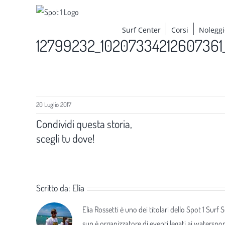
Salta
al
Surf Center
Corsi
Noleggi
contenuto
12799232_10207334212607361
20 Luglio 2017
Condividi questa storia,
scegli tu dove!
Scritto da:
Elia
Elia Rossetti è uno dei titolari dello Spot 1 Surf
sup è organizzatore di eventi legati ai waterspor