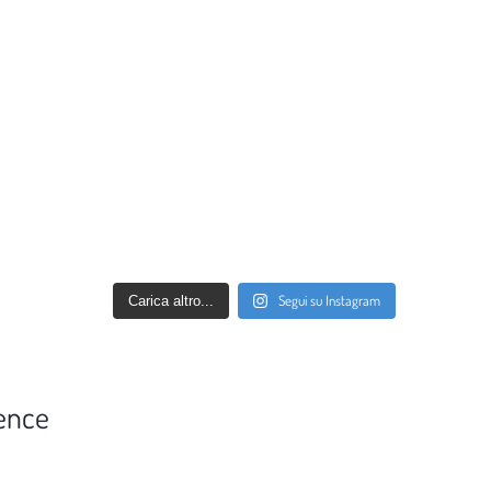
Segui su Instagram
Carica altro...
ence