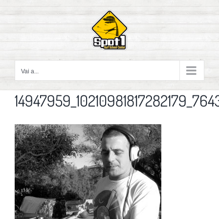
Salta
al
contenuto
Vai a...
14947959_10210981817282179_764