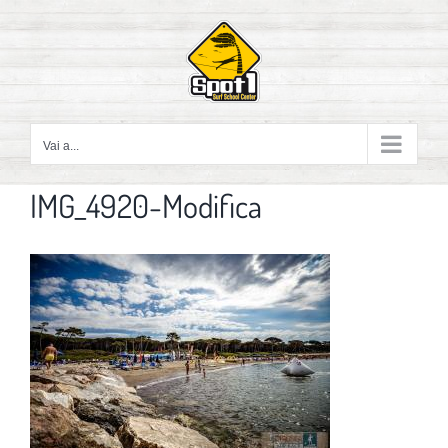
Salta
al
contenuto
Vai a...
IMG_4920-Modifica