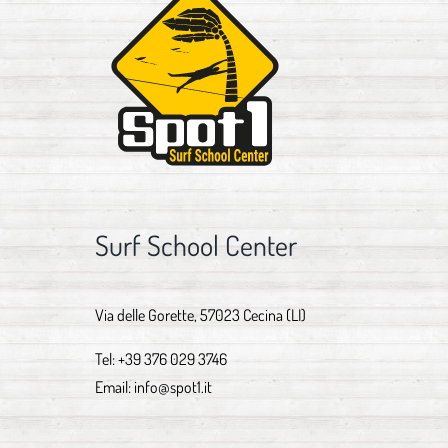
Surf School Center
Via delle Gorette, 57023 Cecina (LI)
Tel:
+39 376 029 3746
Email:
info@spot1.it