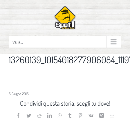
Salta
al
contenuto
Vai a...
13260139_10154018277906084_111
6 Giugno 2016
Condividi questa storia, scegli tu dove!
Facebook
Twitter
Reddit
LinkedIn
WhatsApp
Tumblr
Pinterest
Vk
Xing
Email