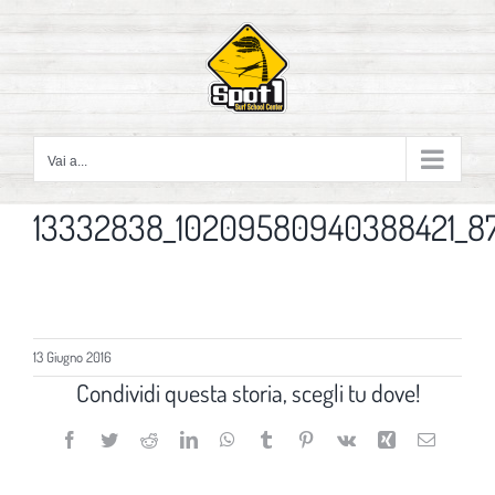
Salta
al
contenuto
Vai a...
13332838_10209580940388421_87
13 Giugno 2016
Condividi questa storia, scegli tu dove!
Facebook
Twitter
Reddit
LinkedIn
WhatsApp
Tumblr
Pinterest
Vk
Xing
Email