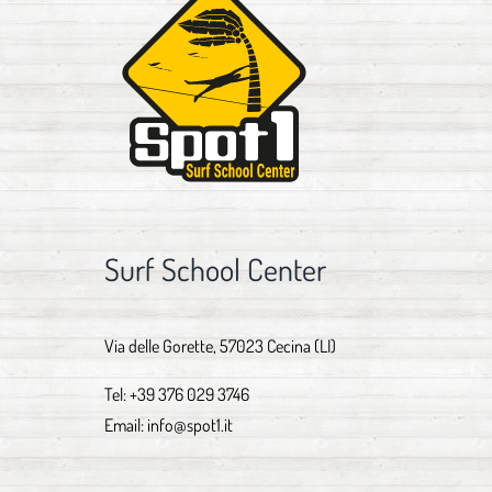
Surf School Center
Via delle Gorette, 57023 Cecina (LI)
Tel:
+39 376 029 3746
Email:
info@spot1.it