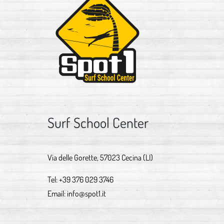
Surf School Center
Via delle Gorette, 57023 Cecina (LI)
Tel:
+39 376 029 3746
Email:
info@spot1.it