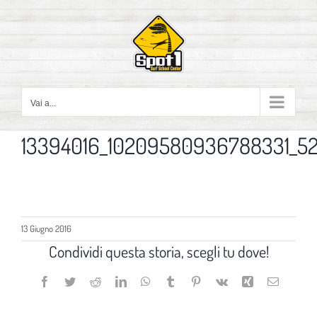
Salta
al
contenuto
Vai a...
13394016_10209580936788331_52
13 Giugno 2016
Condividi questa storia, scegli tu dove!
Facebook
Twitter
Reddit
LinkedIn
WhatsApp
Tumblr
Pinterest
Vk
Xing
Email