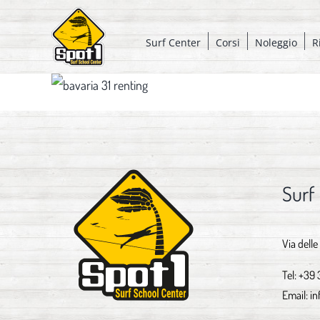
Salta
al
Surf Center
Corsi
Noleggio
R
contenuto
Surf
Via delle
Tel:
+39 
Email:
in