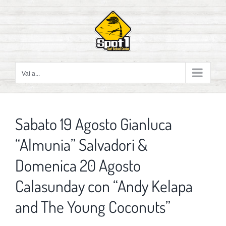
Salta
al
contenuto
Vai a...
Sabato 19 Agosto Gianluca
“Almunia” Salvadori &
Domenica 20 Agosto
Calasunday con “Andy Kelapa
and The Young Coconuts”