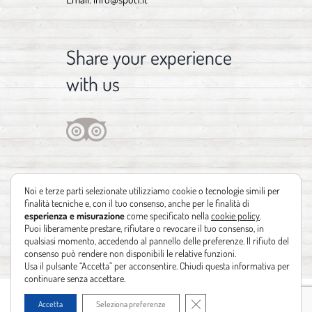
Share your experience
with us
Noi e terze parti selezionate utilizziamo cookie o tecnologie simili per
finalità tecniche e, con il tuo consenso, anche per le finalità di
esperienza e misurazione
come specificato nella
cookie policy
.
Puoi liberamente prestare, rifiutare o revocare il tuo consenso, in
qualsiasi momento, accedendo al pannello delle preferenze. Il rifiuto del
consenso può rendere non disponibili le relative funzioni.
Usa il pulsante “Accetta” per acconsentire. Chiudi questa informativa per
continuare senza accettare.
Copyright 2012 - 2021 | Design by
Identità Creative
| Powered by
Realizzazione
Close GDPR Cookie Banner
Accetta
Seleziona preferenze