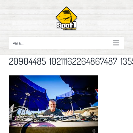
Salta
al
contenuto
Vai a...
20904485_10211162264867487_135