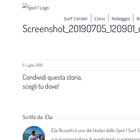
Salta
al
Surf Center
Corsi
Noleggio
R
contenuto
Screenshot_20190705_120901_c
5 Luglio 2019
Condividi questa storia,
scegli tu dove!
Scritto da:
Elia
Elia Rossetti è uno dei titolari dello Spot 1 Surf
sup è organizzatore di eventi legati ai waterspor