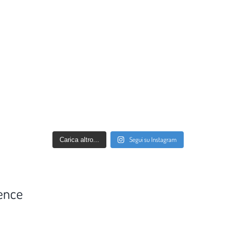
Segui su Instagram
Carica altro...
ence