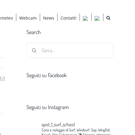
 meteo
Webcam
News
Contatti
Search
Cerca
per:
Seguici su Facebook
ng
Email
Seguici su Instagram
spot_1_surf_school
Corsi e noleggio di Surf, Windsurf, Sup, WingFoil,
g
Kayak, Vela,Catamarano.💣
Spiaggia attrezzata