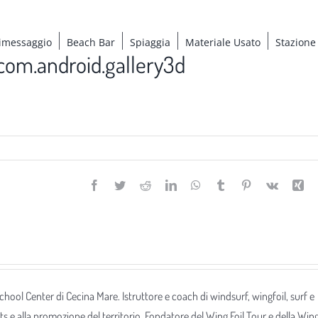
imessaggio
Beach Bar
Spiaggia
Materiale Usato
Stazione
om.android.gallery3d
Facebook
Twitter
Reddit
LinkedIn
WhatsApp
Tumblr
Pinterest
Vk
Xi
 School Center di Cecina Mare. Istruttore e coach di windsurf, wingfoil, surf e
ts e alla promozione del territorio. Fondatore del Wing Foil Tour e della Win