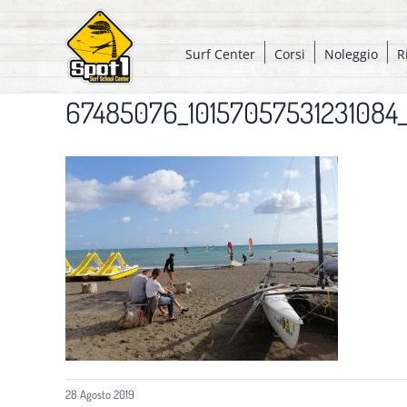
Salta
al
Surf Center
Corsi
Noleggio
R
contenuto
67485076_10157057531231084
28 Agosto 2019