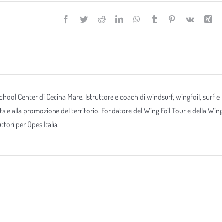
Facebook
Twitter
Reddit
LinkedIn
WhatsApp
Tumblr
Pinterest
Vk
Xi
 School Center di Cecina Mare. Istruttore e coach di windsurf, wingfoil, surf e
ts e alla promozione del territorio. Fondatore del Wing Foil Tour e della Win
tori per Opes Italia.