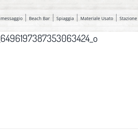
imessaggio
Beach Bar
Spiaggia
Materiale Usato
Stazione
_6496197387353063424_o