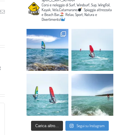
Corsi e noleggio di Surf, Windsurf, Sup, WingFoil,
Kayak, Vela,Catamarano.
Spiaggia attrezzata
ng
Email
e Beach Bar.
Relax, Sport, Natura e
Divertimento!
g
Segui su Instagram
Carica altro...