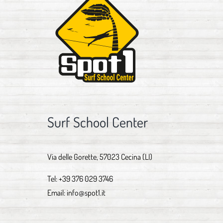
Surf School Center
Via delle Gorette, 57023 Cecina (LI)
Tel:
+39 376 029 3746
Email:
info@spot1.it