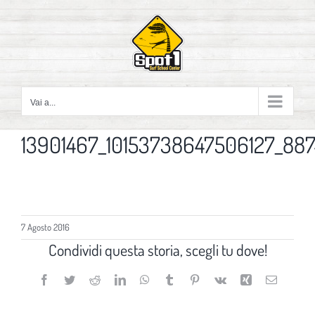
Salta
al
contenuto
Vai a...
13901467_10153738647506127_88
7 Agosto 2016
Condividi questa storia, scegli tu dove!
Facebook
Twitter
Reddit
LinkedIn
WhatsApp
Tumblr
Pinterest
Vk
Xing
Email