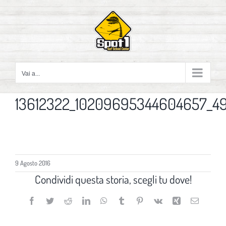
Salta
al
contenuto
Vai a...
13612322_10209695344604657_4
9 Agosto 2016
Condividi questa storia, scegli tu dove!
Facebook
Twitter
Reddit
LinkedIn
WhatsApp
Tumblr
Pinterest
Vk
Xing
Email