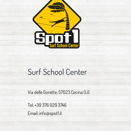
Surf School Center
Via delle Gorette, 57023 Cecina (LI)
Tel:
+39 376 029 3746
Email:
info@spot1.it