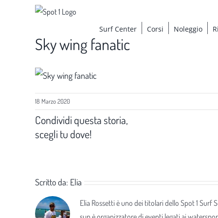
Salta
al
Surf Center
Corsi
Noleggio
R
contenuto
Sky wing fanatic
18 Marzo 2020
Condividi questa storia,
scegli tu dove!
Scritto da:
Elia
Elia Rossetti è uno dei titolari dello Spot 1 Surf
sup è organizzatore di eventi legati ai waterspor