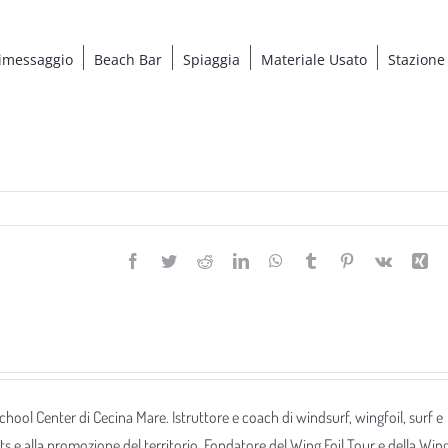
imessaggio
Beach Bar
Spiaggia
Materiale Usato
Stazione
Facebook
Twitter
Reddit
LinkedIn
WhatsApp
Tumblr
Pinterest
Vk
Xi
 School Center di Cecina Mare. Istruttore e coach di windsurf, wingfoil, surf e
ts e alla promozione del territorio. Fondatore del Wing Foil Tour e della Win