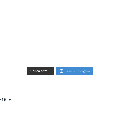
Segui su Instagram
Carica altro...
ence