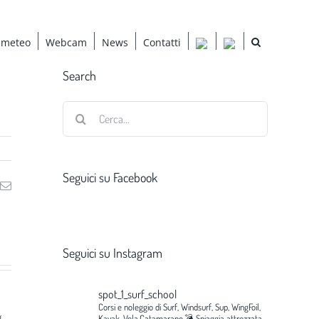
 meteo
Webcam
News
Contatti
Search
Cerca
per:
Seguici su Facebook
ng
Email
Seguici su Instagram
spot_1_surf_school
Corsi e noleggio di Surf, Windsurf, Sup, WingFoil,
g
Kayak, Vela,Catamarano.💣
Spiaggia attrezzata