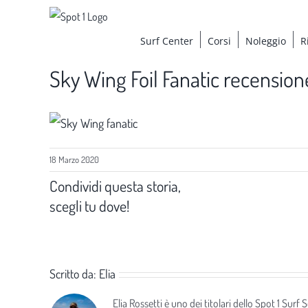
Salta
al
Surf Center
Corsi
Noleggio
R
contenuto
Sky Wing Foil Fanatic recension
18 Marzo 2020
Condividi questa storia,
scegli tu dove!
Scritto da:
Elia
Elia Rossetti è uno dei titolari dello Spot 1 Surf