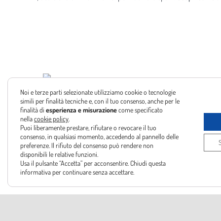
Surf
Noi e terze parti selezionate utilizziamo cookie o tecnologie
simili per finalità tecniche e, con il tuo consenso, anche per le
finalità di
esperienza e misurazione
come specificato
nella
cookie policy
.
Via delle
Puoi liberamente prestare, rifiutare o revocare il tuo
consenso, in qualsiasi momento, accedendo al pannello delle
preferenze. Il rifiuto del consenso può rendere non
Tel:
+39 
disponibili le relative funzioni.
Email:
in
Usa il pulsante “Accetta” per acconsentire. Chiudi questa
informativa per continuare senza accettare.