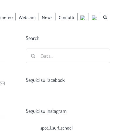
 meteo
Webcam
News
Contatti
Search
Cerca
per:
Seguici su Facebook
ng
Email
Seguici su Instagram
spot_1_surf_school