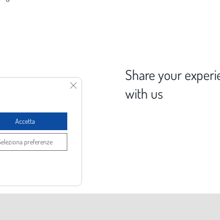
Share your experi
Close GDPR Cookie Banner
 School Center
with us
Accetta
 Gorette, 57023 Cecina (LI)
Seleziona preferenze
376 029 3746
fo@spot1.it