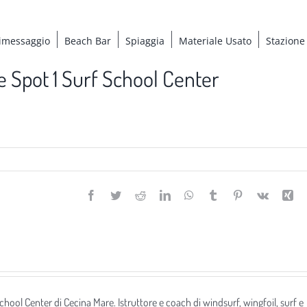
imessaggio
Beach Bar
Spiaggia
Materiale Usato
Stazione
e Spot 1 Surf School Center
Facebook
Twitter
Reddit
LinkedIn
WhatsApp
Tumblr
Pinterest
Vk
Xi
 School Center di Cecina Mare. Istruttore e coach di windsurf, wingfoil, surf e