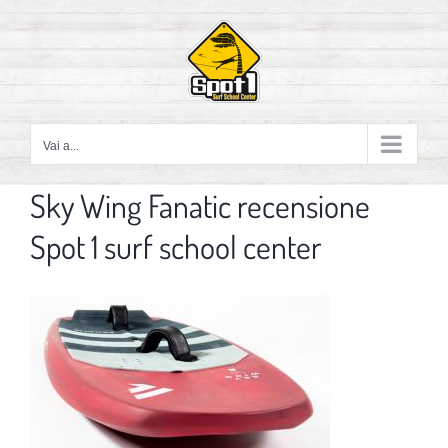
Salta
al
contenuto
Vai a...
Sky Wing Fanatic recensione
Spot 1 surf school center