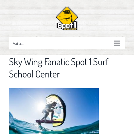
Salta
al
contenuto
Vai a...
Sky Wing Fanatic Spot 1 Surf
School Center