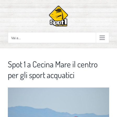
Salta
al
contenuto
Vai a...
Spot 1 a Cecina Mare il centro
per gli sport acquatici
Ingrandisci
immagine