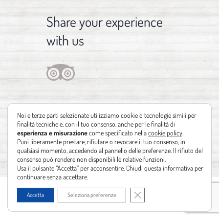
Share your experience
with us
Noi e terze parti selezionate utilizziamo cookie o tecnologie simili per
finalità tecniche e, con il tuo consenso, anche per le finalità di
esperienza e misurazione
come specificato nella
cookie policy
.
Puoi liberamente prestare, rifiutare o revocare il tuo consenso, in
qualsiasi momento, accedendo al pannello delle preferenze. Il rifiuto del
consenso può rendere non disponibili le relative funzioni.
Usa il pulsante “Accetta” per acconsentire. Chiudi questa informativa per
continuare senza accettare.
Copyright 2012 - 2021 | Design by
Identità Creative
| Powered by
Realizzazione
Close GDPR Cookie Banner
Accetta
Seleziona preferenze
siti web Leonardo Barni