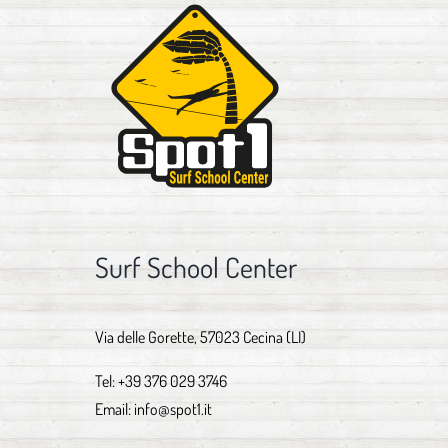
Surf School Center
Via delle Gorette, 57023 Cecina (LI)
Tel:
+39 376 029 3746
Email:
info@spot1.it