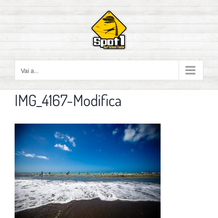
Salta
al
contenuto
Vai a...
IMG_4167-Modifica