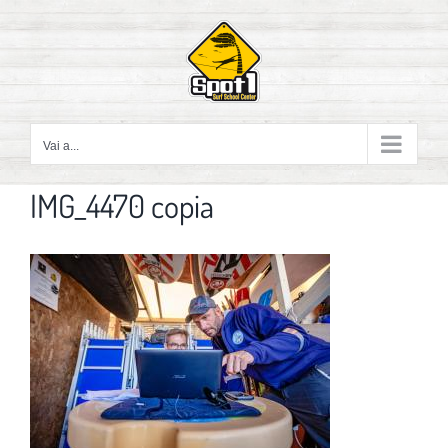
Salta
al
contenuto
Vai a...
IMG_4470 copia