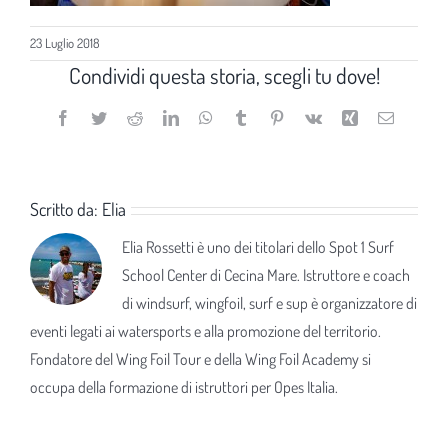
23 Luglio 2018
Condividi questa storia, scegli tu dove!
Facebook
Twitter
Reddit
LinkedIn
WhatsApp
Tumblr
Pinterest
Vk
Xing
Email
Scritto da:
Elia
Elia Rossetti è uno dei titolari dello Spot 1 Surf
School Center di Cecina Mare. Istruttore e coach
di windsurf, wingfoil, surf e sup è organizzatore di
eventi legati ai watersports e alla promozione del territorio.
Fondatore del Wing Foil Tour e della Wing Foil Academy si
occupa della formazione di istruttori per Opes Italia.