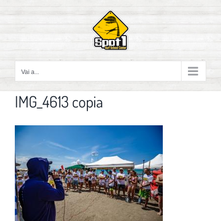
Salta
al
contenuto
Vai a...
IMG_4613 copia