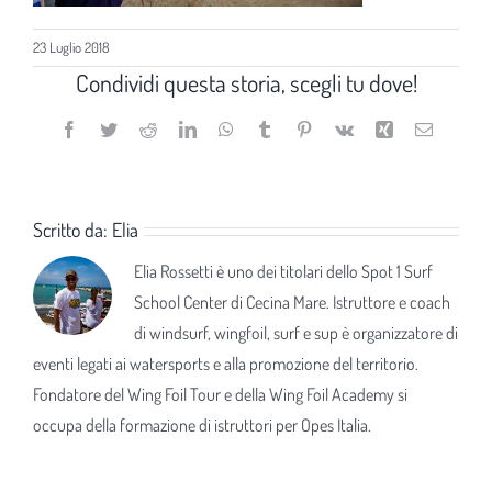
23 Luglio 2018
Condividi questa storia, scegli tu dove!
Facebook
Twitter
Reddit
LinkedIn
WhatsApp
Tumblr
Pinterest
Vk
Xing
Email
Scritto da:
Elia
Elia Rossetti è uno dei titolari dello Spot 1 Surf
School Center di Cecina Mare. Istruttore e coach
di windsurf, wingfoil, surf e sup è organizzatore di
eventi legati ai watersports e alla promozione del territorio.
Fondatore del Wing Foil Tour e della Wing Foil Academy si
occupa della formazione di istruttori per Opes Italia.