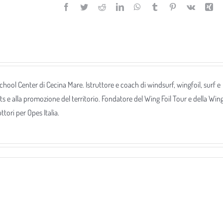
Facebook
Twitter
Reddit
LinkedIn
WhatsApp
Tumblr
Pinterest
Vk
Xi
 School Center di Cecina Mare. Istruttore e coach di windsurf, wingfoil, surf e
ts e alla promozione del territorio. Fondatore del Wing Foil Tour e della Win
tori per Opes Italia.