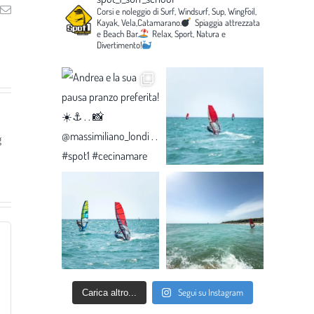
ng
Email
Corsi e noleggio di Surf, Windsurf, Sup, WingFoil,
Kayak, Vela,Catamarano.
Spiaggia attrezzata
e Beach Bar.
Relax, Sport, Natura e
Divertimento!
g
Segui su Instagram
Carica altro...