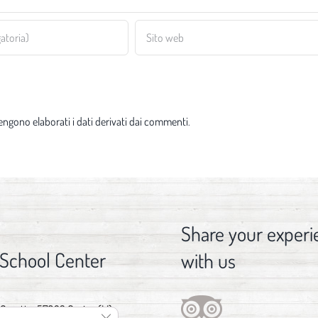
ngono elaborati i dati derivati dai commenti
.
Share your experi
 School Center
with us
 Gorette, 57023 Cecina (LI)
Close GDPR Cookie Banner