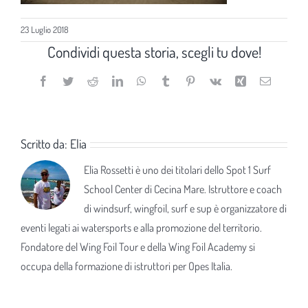
23 Luglio 2018
Condividi questa storia, scegli tu dove!
Facebook
Twitter
Reddit
LinkedIn
WhatsApp
Tumblr
Pinterest
Vk
Xing
Email
Scritto da:
Elia
Elia Rossetti è uno dei titolari dello Spot 1 Surf
School Center di Cecina Mare. Istruttore e coach
di windsurf, wingfoil, surf e sup è organizzatore di
eventi legati ai watersports e alla promozione del territorio.
Fondatore del Wing Foil Tour e della Wing Foil Academy si
occupa della formazione di istruttori per Opes Italia.