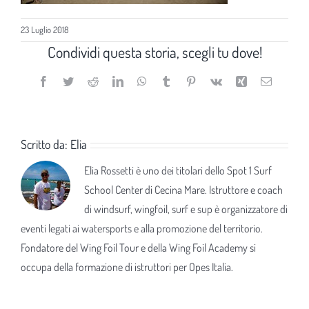
23 Luglio 2018
Condividi questa storia, scegli tu dove!
Facebook
Twitter
Reddit
LinkedIn
WhatsApp
Tumblr
Pinterest
Vk
Xing
Email
Scritto da:
Elia
Elia Rossetti è uno dei titolari dello Spot 1 Surf
School Center di Cecina Mare. Istruttore e coach
di windsurf, wingfoil, surf e sup è organizzatore di
eventi legati ai watersports e alla promozione del territorio.
Fondatore del Wing Foil Tour e della Wing Foil Academy si
occupa della formazione di istruttori per Opes Italia.