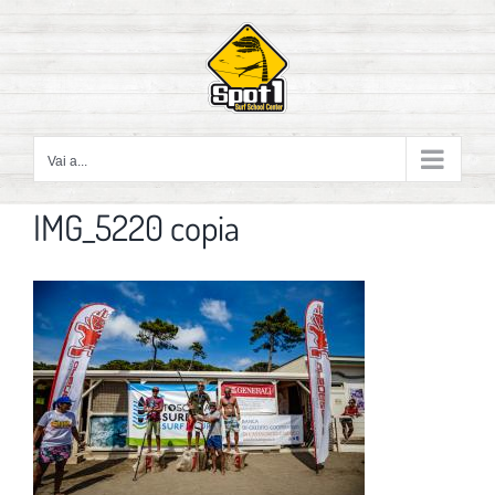
Salta
al
contenuto
Vai a...
IMG_5220 copia