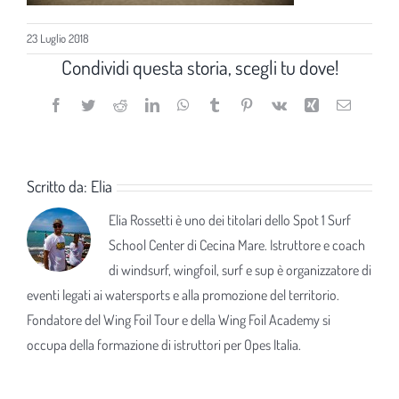
23 Luglio 2018
Condividi questa storia, scegli tu dove!
Facebook
Twitter
Reddit
LinkedIn
WhatsApp
Tumblr
Pinterest
Vk
Xing
Email
Scritto da:
Elia
Elia Rossetti è uno dei titolari dello Spot 1 Surf
School Center di Cecina Mare. Istruttore e coach
di windsurf, wingfoil, surf e sup è organizzatore di
eventi legati ai watersports e alla promozione del territorio.
Fondatore del Wing Foil Tour e della Wing Foil Academy si
occupa della formazione di istruttori per Opes Italia.