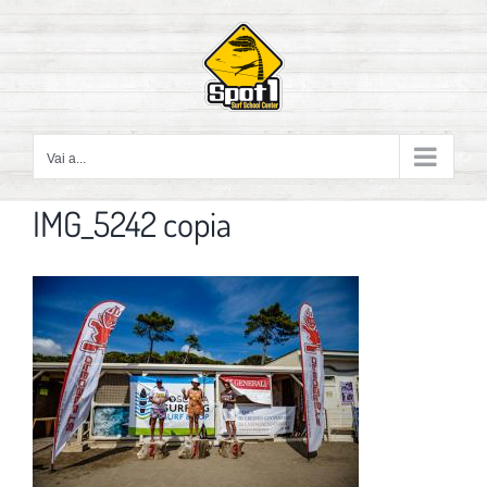
Salta
al
contenuto
Vai a...
IMG_5242 copia