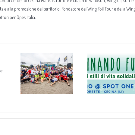
 School Center di Cecina Mare. Istruttore e coach di windsurf, wingfoil, surf e
ts e alla promozione del territorio. Fondatore del Wing Foil Tour e della Win
tori per Opes Italia.