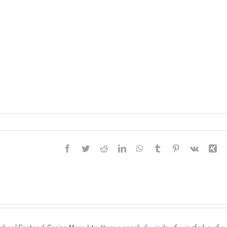
Facebook
Twitter
Reddit
LinkedIn
WhatsApp
Tumblr
Pinterest
Vk
Xi