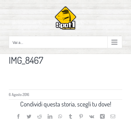
Salta
al
contenuto
Vai a...
IMG_8467
6 Agosto 2016
Condividi questa storia, scegli tu dove!
Facebook
Twitter
Reddit
LinkedIn
WhatsApp
Tumblr
Pinterest
Vk
Xing
Email