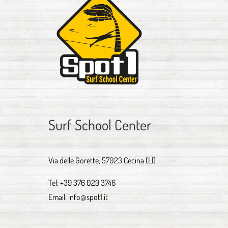
Surf School Center
Via delle Gorette, 57023 Cecina (LI)
Tel:
+39 376 029 3746
Email:
info@spot1.it