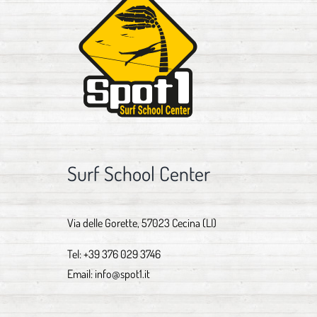
Surf School Center
Via delle Gorette, 57023 Cecina (LI)
Tel:
+39 376 029 3746
Email:
info@spot1.it