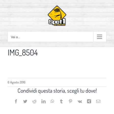
Salta
al
contenuto
Vai a...
IMG_8504
6 Agosto 2016
Condividi questa storia, scegli tu dove!
Facebook
Twitter
Reddit
LinkedIn
WhatsApp
Tumblr
Pinterest
Vk
Xing
Email