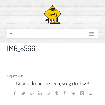
Salta
al
contenuto
Vai a...
IMG_8566
6 Agosto 2016
Condividi questa storia, scegli tu dove!
Facebook
Twitter
Reddit
LinkedIn
WhatsApp
Tumblr
Pinterest
Vk
Xing
Email