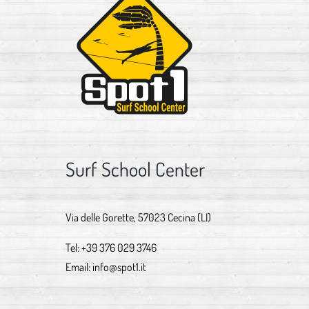
Surf School Center
Via delle Gorette, 57023 Cecina (LI)
Tel:
+39 376 029 3746
Email:
info@spot1.it