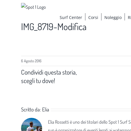
Salta
al
Surf Center
Corsi
Noleggio
R
contenuto
IMG_8719-Modifica
6 Agosto 2016
Condividi questa storia,
scegli tu dove!
Scritto da:
Elia
Elia Rossetti è uno dei titolari dello Spot 1 Surf
sup è organizzatore di eventi legati ai waterspor