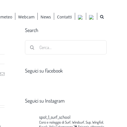
 meteo
Webcam
News
Contatti
Search
Cerca
per:
Seguici su Facebook
ng
Email
Seguici su Instagram
spot_1_surf_school
Corsi e noleggio di Surf, Windsurf, Sup, WingFoil,
g
Kayak, Vela,Catamarano.💣
Spiaggia attrezzata