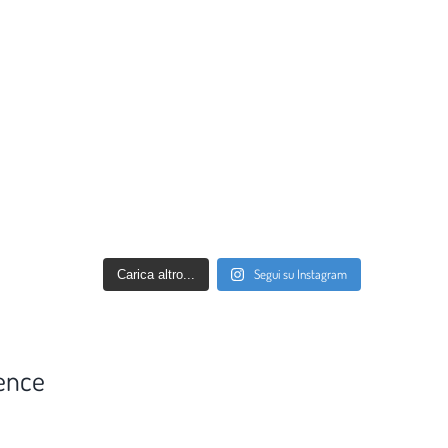
Segui su Instagram
Carica altro...
ence