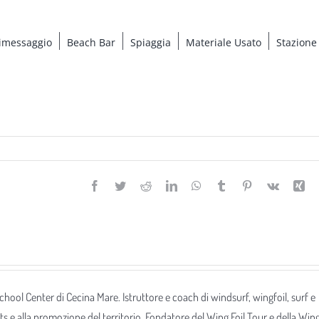
imessaggio
Beach Bar
Spiaggia
Materiale Usato
Stazione
Facebook
Twitter
Reddit
LinkedIn
WhatsApp
Tumblr
Pinterest
Vk
Xi
 School Center di Cecina Mare. Istruttore e coach di windsurf, wingfoil, surf e
ts e alla promozione del territorio. Fondatore del Wing Foil Tour e della Win