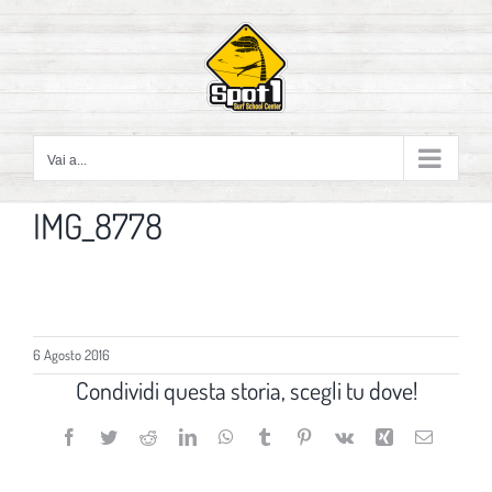
Salta
al
contenuto
Vai a...
IMG_8778
6 Agosto 2016
Condividi questa storia, scegli tu dove!
Facebook
Twitter
Reddit
LinkedIn
WhatsApp
Tumblr
Pinterest
Vk
Xing
Email