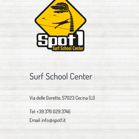
Surf School Center
Via delle Gorette, 57023 Cecina (LI)
Tel:
+39 376 029 3746
Email:
info@spot1.it