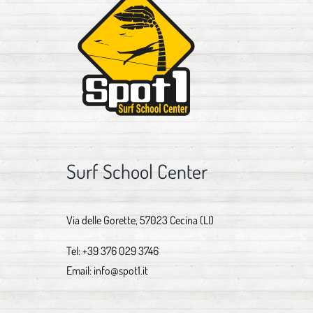
Surf School Center
Via delle Gorette, 57023 Cecina (LI)
Tel:
+39 376 029 3746
Email:
info@spot1.it