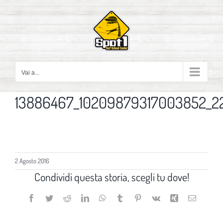
Salta
al
contenuto
Vai a...
13886467_10209879317003852_2
2 Agosto 2016
Condividi questa storia, scegli tu dove!
Facebook
Twitter
Reddit
LinkedIn
WhatsApp
Tumblr
Pinterest
Vk
Xing
Email