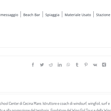
imessaggio
Beach Bar
Spiaggia
Materiale Usato
Stazione
Facebook
Twitter
Reddit
LinkedIn
WhatsApp
Tumblr
Pinterest
Vk
Xi
 School Center di Cecina Mare. Istruttore e coach di windsurf, wingfoil, surf e
ts e alla promozione del territorio. Fondatore del Wing Foil Tour e della Win