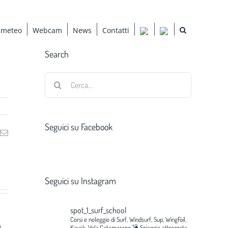
 meteo
Webcam
News
Contatti
Search
Cerca
per:
Seguici su Facebook
ng
Email
Seguici su Instagram
spot_1_surf_school
Corsi e noleggio di Surf, Windsurf, Sup, WingFoil,
g
Kayak, Vela,Catamarano.💣
Spiaggia attrezzata