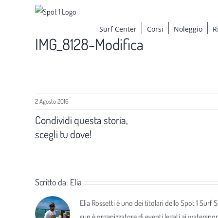
Salta
al
Surf Center
Corsi
Noleggio
R
contenuto
IMG_8128-Modifica
2 Agosto 2016
Condividi questa storia,
scegli tu dove!
Scritto da:
Elia
Elia Rossetti è uno dei titolari dello Spot 1 Surf
sup è organizzatore di eventi legati ai waterspor