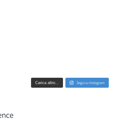
Segui su Instagram
Carica altro...
ence