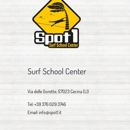
Surf School Center
Via delle Gorette, 57023 Cecina (LI)
Tel:
+39 376 029 3746
Email:
info@spot1.it