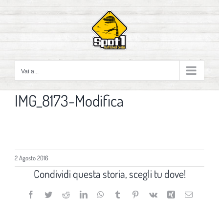
Salta
al
contenuto
Vai a...
IMG_8173-Modifica
2 Agosto 2016
Condividi questa storia, scegli tu dove!
Facebook
Twitter
Reddit
LinkedIn
WhatsApp
Tumblr
Pinterest
Vk
Xing
Email