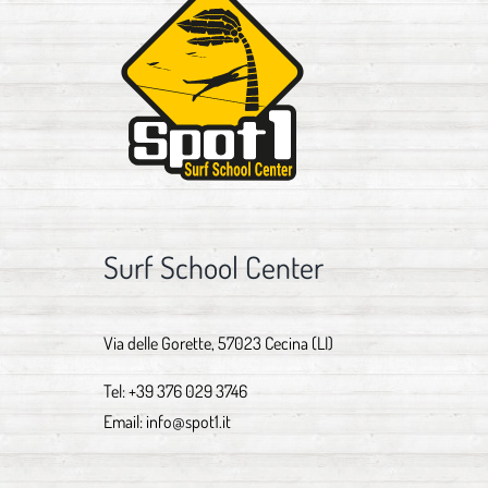
Surf School Center
Via delle Gorette, 57023 Cecina (LI)
Tel:
+39 376 029 3746
Email:
info@spot1.it