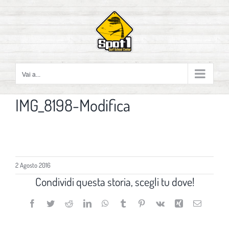
Salta
al
contenuto
Vai a...
IMG_8198-Modifica
2 Agosto 2016
Condividi questa storia, scegli tu dove!
Facebook
Twitter
Reddit
LinkedIn
WhatsApp
Tumblr
Pinterest
Vk
Xing
Email