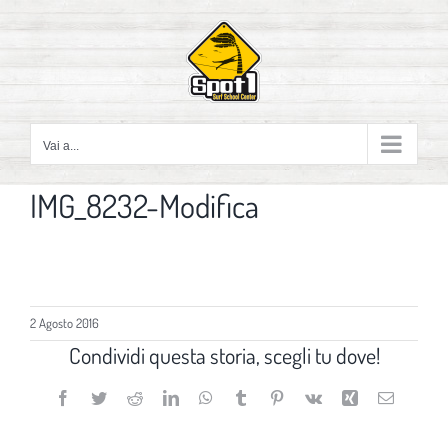
Salta
al
contenuto
Vai a...
IMG_8232-Modifica
2 Agosto 2016
Condividi questa storia, scegli tu dove!
Facebook
Twitter
Reddit
LinkedIn
WhatsApp
Tumblr
Pinterest
Vk
Xing
Email