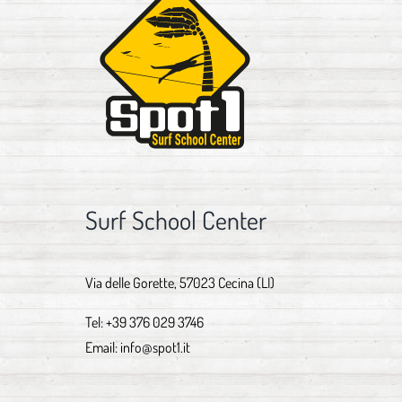
Surf School Center
Via delle Gorette, 57023 Cecina (LI)
Tel:
+39 376 029 3746
Email:
info@spot1.it