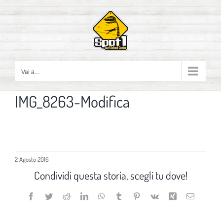
Salta
al
contenuto
Vai a...
IMG_8263-Modifica
2 Agosto 2016
Condividi questa storia, scegli tu dove!
Facebook
Twitter
Reddit
LinkedIn
WhatsApp
Tumblr
Pinterest
Vk
Xing
Email