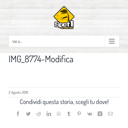
Salta
al
contenuto
Vai a...
IMG_8774-Modifica
2 Agosto 2016
Condividi questa storia, scegli tu dove!
Facebook
Twitter
Reddit
LinkedIn
WhatsApp
Tumblr
Pinterest
Vk
Xing
Email