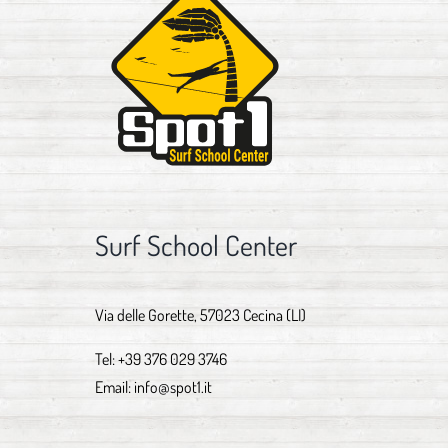
Surf School Center
Via delle Gorette, 57023 Cecina (LI)
Tel:
+39 376 029 3746
Email:
info@spot1.it