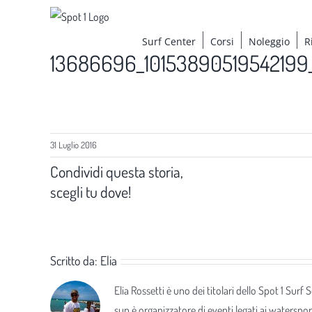
Salta
al
Surf Center
Corsi
Noleggio
R
contenuto
13686696_10153890519542199
31 Luglio 2016
Condividi questa storia,
scegli tu dove!
Scritto da:
Elia
Elia Rossetti è uno dei titolari dello Spot 1 Surf
sup è organizzatore di eventi legati ai waterspor