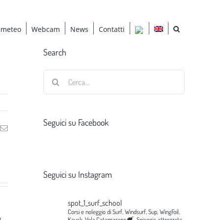
 meteo
Webcam
News
Contatti
Search
Cerca
per:
Seguici su Facebook
ng
Email
Seguici su Instagram
spot_1_surf_school
Corsi e noleggio di Surf, Windsurf, Sup, WingFoil,
g
Kayak, Vela,Catamarano.
Spiaggia attrezzata