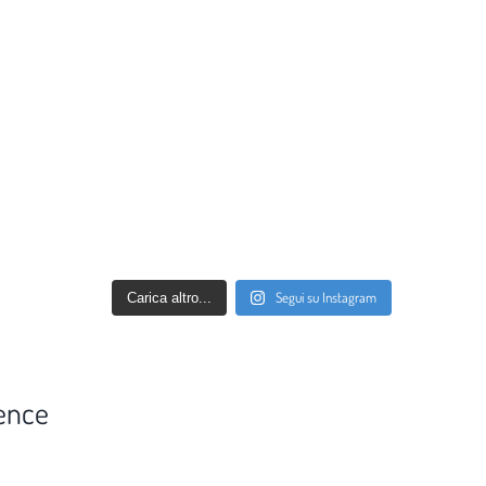
Segui su Instagram
Carica altro...
ence