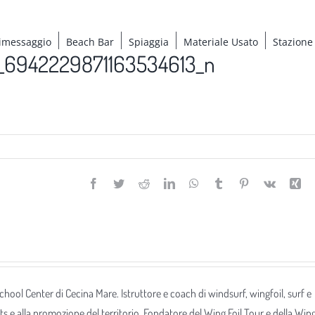
imessaggio
Beach Bar
Spiaggia
Materiale Usato
Stazione
_6942229871163534613_n
Facebook
Twitter
Reddit
LinkedIn
WhatsApp
Tumblr
Pinterest
Vk
Xi
 School Center di Cecina Mare. Istruttore e coach di windsurf, wingfoil, surf e
ts e alla promozione del territorio. Fondatore del Wing Foil Tour e della Win