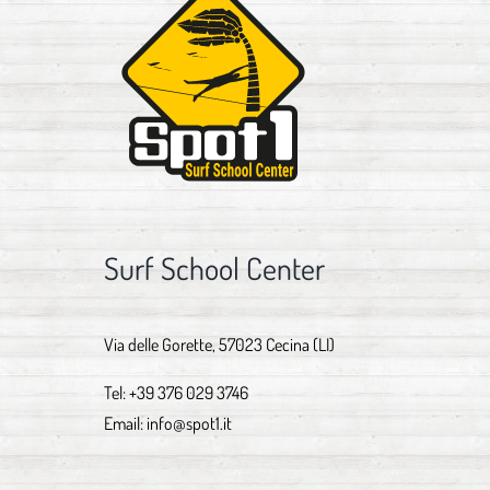
Surf School Center
Via delle Gorette, 57023 Cecina (LI)
Tel:
+39 376 029 3746
Email:
info@spot1.it