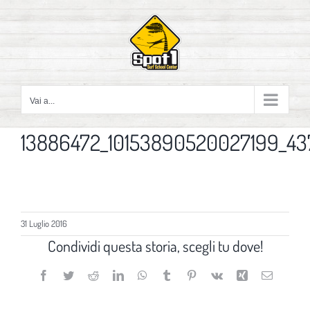
Salta
al
contenuto
Vai a...
13886472_10153890520027199_4
31 Luglio 2016
Condividi questa storia, scegli tu dove!
Facebook
Twitter
Reddit
LinkedIn
WhatsApp
Tumblr
Pinterest
Vk
Xing
Email