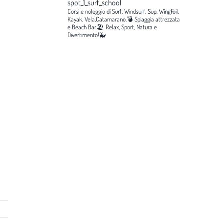
spot_1_surf_school
Corsi e noleggio di Surf, Windsurf, Sup, WingFoil,
Kayak, Vela,Catamarano.💣
Spiaggia attrezzata
e Beach Bar.🏖️
Relax, Sport, Natura e
Divertimento!🐳