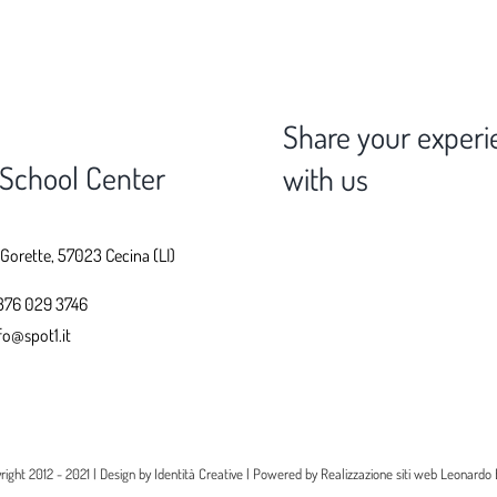
Share your experi
 School Center
with us
 Gorette, 57023 Cecina (LI)
376 029 3746
fo@spot1.it
right 2012 - 2021 | Design by
Identità Creative
| Powered by
Realizzazione siti web Leonardo 