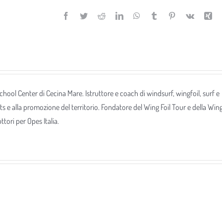
Facebook
Twitter
Reddit
LinkedIn
WhatsApp
Tumblr
Pinterest
Vk
Xi
 School Center di Cecina Mare. Istruttore e coach di windsurf, wingfoil, surf e
ts e alla promozione del territorio. Fondatore del Wing Foil Tour e della Win
tori per Opes Italia.