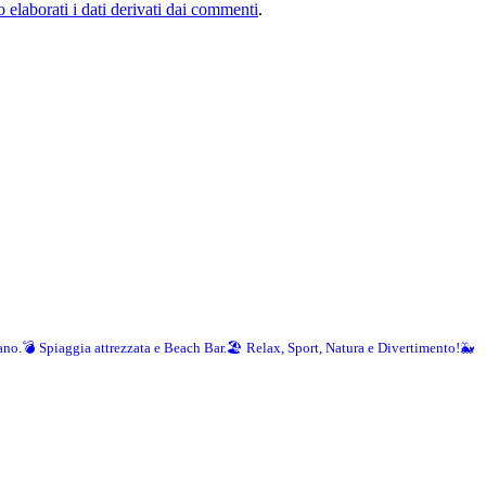
elaborati i dati derivati dai commenti
.
ano.💣
Spiaggia attrezzata e Beach Bar.🏖️
Relax, Sport, Natura e Divertimento!🐳