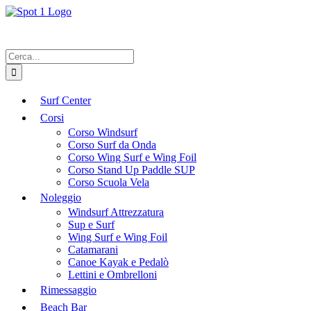
Salta
al
contenuto
Cerca
per:
Surf Center
Corsi
Corso Windsurf
Corso Surf da Onda
Corso Wing Surf e Wing Foil
Corso Stand Up Paddle SUP
Corso Scuola Vela
Noleggio
Windsurf Attrezzatura
Sup e Surf
Wing Surf e Wing Foil
Catamarani
Canoe Kayak e Pedalò
Lettini e Ombrelloni
Rimessaggio
Beach Bar