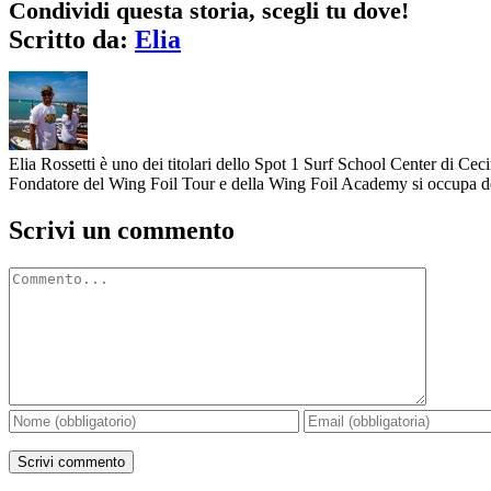
Condividi questa storia, scegli tu dove!
Facebook
Twitter
Reddit
LinkedIn
WhatsApp
Tumblr
Pinterest
Vk
Xing
Email
Scritto da:
Elia
Elia Rossetti è uno dei titolari dello Spot 1 Surf School Center di Ceci
Fondatore del Wing Foil Tour e della Wing Foil Academy si occupa dell
Scrivi un commento
Commento