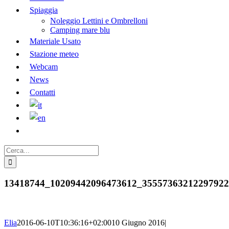
Spiaggia
Noleggio Lettini e Ombrelloni
Camping mare blu
Materiale Usato
Stazione meteo
Webcam
News
Contatti
Cerca
per:
13418744_10209442096473612_3555736321229792
Elia
2016-06-10T10:36:16+02:00
10 Giugno 2016
|