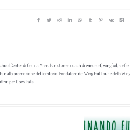
Facebook
Twitter
Reddit
LinkedIn
WhatsApp
Tumblr
Pinterest
Vk
Xi
 School Center di Cecina Mare. Istruttore e coach di windsurf, wingfoil, surf e
ts e alla promozione del territorio. Fondatore del Wing Foil Tour e della Win
tori per Opes Italia.