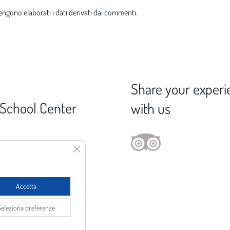
ngono elaborati i dati derivati dai commenti
.
Share your experi
 School Center
with us
 Gorette, 57023 Cecina (LI)
Close GDPR Cookie Banner
376 029 3746
fo@spot1.it
Accetta
Seleziona preferenze