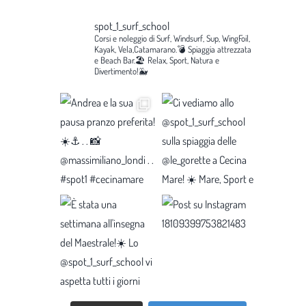
spot_1_surf_school
Corsi e noleggio di Surf, Windsurf, Sup, WingFoil,
Kayak, Vela,Catamarano.💣
Spiaggia attrezzata
e Beach Bar.🏖️
Relax, Sport, Natura e
Divertimento!🐳