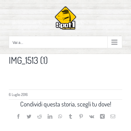
Salta
al
contenuto
Vai a...
IMG_1513 (1)
6 Luglio 2016
Condividi questa storia, scegli tu dove!
Facebook
Twitter
Reddit
LinkedIn
WhatsApp
Tumblr
Pinterest
Vk
Xing
Email