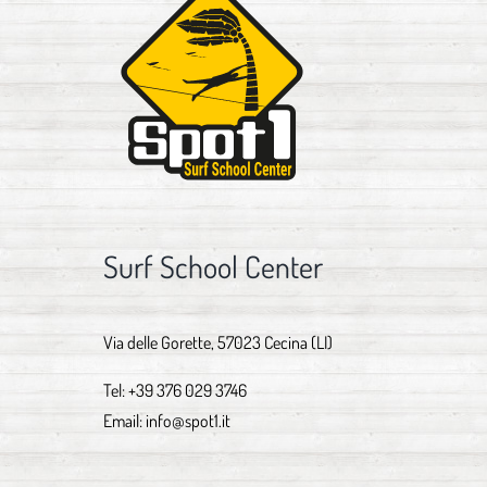
Surf School Center
Via delle Gorette, 57023 Cecina (LI)
Tel:
+39 376 029 3746
Email:
info@spot1.it