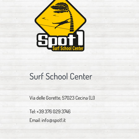
Surf School Center
Via delle Gorette, 57023 Cecina (LI)
Tel:
+39 376 029 3746
Email:
info@spot1.it