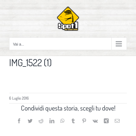
Salta
al
contenuto
Vai a...
IMG_1522 (1)
6 Luglio 2016
Condividi questa storia, scegli tu dove!
Facebook
Twitter
Reddit
LinkedIn
WhatsApp
Tumblr
Pinterest
Vk
Xing
Email